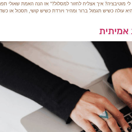
 לי מוטיבציה? איך אצליח לחזור למסלול?" אז הנה האמת שאולי תפת
א עולה כשיש תגמול ברור ומהיר ויורדת כשיש קושי, תסכול או כשדב
אמיתית