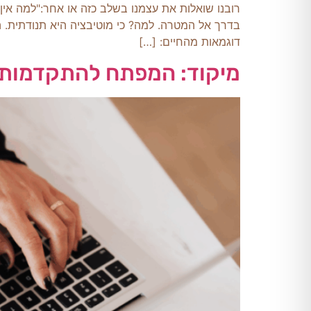
רובנו שואלות את עצמנו בשלב כזה או אחר:"למה אין
בדרך אל המטרה. למה? כי מוטיבציה היא תנודתית. הי
דוגמאות מהחיים: […]
מיקוד: המפתח להתקדמות 