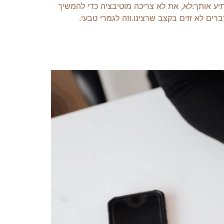
יע אותך:לא, את לא צריכה מוטיבציה כדי להמשיך
רים לא זזים בקצב שרצינו.וזה לגמרי טבעי.